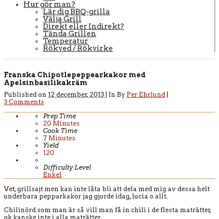
Hur gör man?
Lär dig BBQ-grilla
Välja Grill
Direkt eller Indirekt?
Tända Grillen
Temperatur
Rökved / Rökvirke
Franska Chipotlepeppearkakor med
Apelsinbasilikakräm
Published on
12 december, 2013 |
In
By
Per Ehrlund
|
3 Comments
Prep Time
20
Minutes
Cook Time
7
Minutes
Yield
120
Difficulty Level
Enkel
Vet, grillsajt men kan inte låta bli att dela med mig av dessa helt
underbara pepparkakor jag gjorde idag, lucia o allt.
Chilinörd som man är så vill man få in chili i de flesta maträtter,
ok kanske inte i alla maträtter.