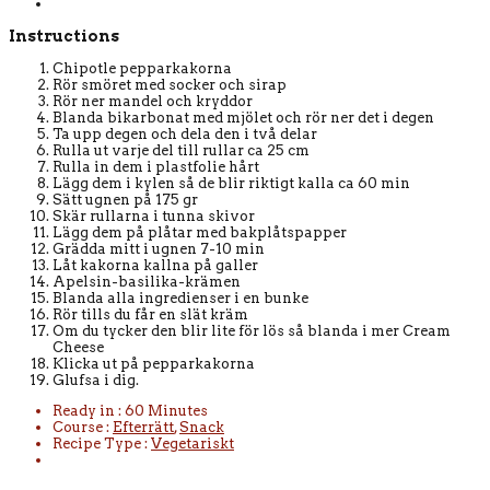
Instructions
Chipotle pepparkakorna
Rör smöret med socker och sirap
Rör ner mandel och kryddor
Blanda bikarbonat med mjölet och rör ner det i degen
Ta upp degen och dela den i två delar
Rulla ut varje del till rullar ca 25 cm
Rulla in dem i plastfolie hårt
Lägg dem i kylen så de blir riktigt kalla ca 60 min
Sätt ugnen på 175 gr
Skär rullarna i tunna skivor
Lägg dem på plåtar med bakplåtspapper
Grädda mitt i ugnen 7-10 min
Låt kakorna kallna på galler
Apelsin-basilika-krämen
Blanda alla ingredienser i en bunke
Rör tills du får en slät kräm
Om du tycker den blir lite för lös så blanda i mer Cream
Cheese
Klicka ut på pepparkakorna
Glufsa i dig.
Ready in :
60 Minutes
Course :
Efterrätt
,
Snack
Recipe Type :
Vegetariskt