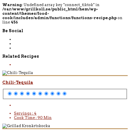
Warning
: Undefined array key "connect_tiktok" in
/var/www/grillkoll.se/public_html/hem/wp-
content/themes/food-
cook/includes/admin/functions/functions-recipe.php
on
line
456
Be Social
Related Recipes
Chili-Tequila
Servings :
4
Cook Time :
90 Min