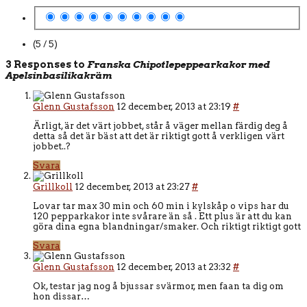
(5 / 5)
3 Responses to
Franska Chipotlepeppearkakor med
Apelsinbasilikakräm
Glenn Gustafsson
12 december, 2013 at 23:19
#
Ärligt, är det värt jobbet, står å väger mellan färdig deg å
detta så det är bäst att det är riktigt gott å verkligen värt
jobbet..?
Svara
Grillkoll
12 december, 2013 at 23:27
#
Lovar tar max 30 min och 60 min i kylskåp o vips har du
120 pepparkakor inte svårare än så . Ett plus är att du kan
göra dina egna blandningar/smaker. Och riktigt riktigt gott
Svara
Glenn Gustafsson
12 december, 2013 at 23:32
#
Ok, testar jag nog å bjussar svärmor, men faan ta dig om
hon dissar…