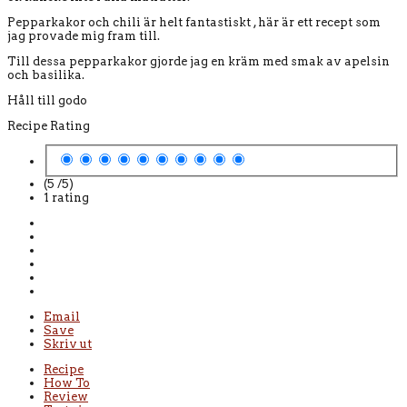
Pepparkakor och chili är helt fantastiskt , här är ett recept som
jag provade mig fram till.
Till dessa pepparkakor gjorde jag en kräm med smak av apelsin
och basilika.
Håll till godo
Recipe Rating
(5 /
5
)
1
rating
Email
Save
Skriv ut
Recipe
How To
Review