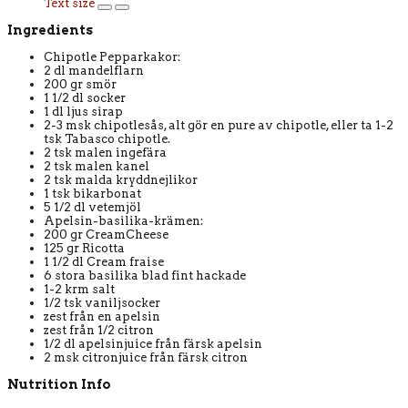
Text size
Ingredients
Chipotle Pepparkakor:
2 dl mandelflarn
200 gr smör
1 1/2 dl socker
1 dl ljus sirap
2-3 msk chipotlesås, alt gör en pure av chipotle, eller ta 1-2
tsk Tabasco chipotle.
2 tsk malen ingefära
2 tsk malen kanel
2 tsk malda kryddnejlikor
1 tsk bikarbonat
5 1/2 dl vetemjöl
Apelsin-basilika-krämen:
200 gr CreamCheese
125 gr Ricotta
1 1/2 dl Cream fraise
6 stora basilika blad fint hackade
1-2 krm salt
1/2 tsk vaniljsocker
zest från en apelsin
zest från 1/2 citron
1/2 dl apelsinjuice från färsk apelsin
2 msk citronjuice från färsk citron
Nutrition Info