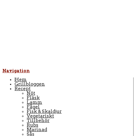
Navigation
Hem
Grillbloggen
Recept
Nöt
Fläsk
Lamm
Fågel
Fisk & Skaldjur
Vegetariskt
Tillbehör
Rubs
Marinad
Sås