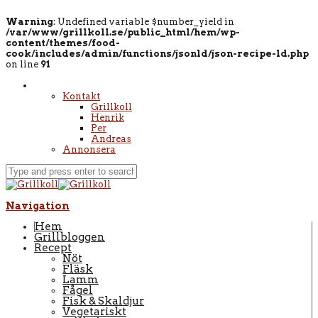
Warning
: Undefined variable $number_yield in
/var/www/grillkoll.se/public_html/hem/wp-
content/themes/food-
cook/includes/admin/functions/jsonld/json-recipe-ld.php
on line
91
Kontakt
Grillkoll
Henrik
Per
Andreas
Annonsera
Navigation
Hem
Grillbloggen
Recept
Nöt
Fläsk
Lamm
Fågel
Fisk & Skaldjur
Vegetariskt