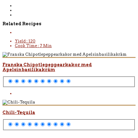
Related Recipes
Yield :
120
Cook Time :
7 Min
Franska Chipotlepeppearkakor med
Apelsinbasilikakräm
Chili-Tequila