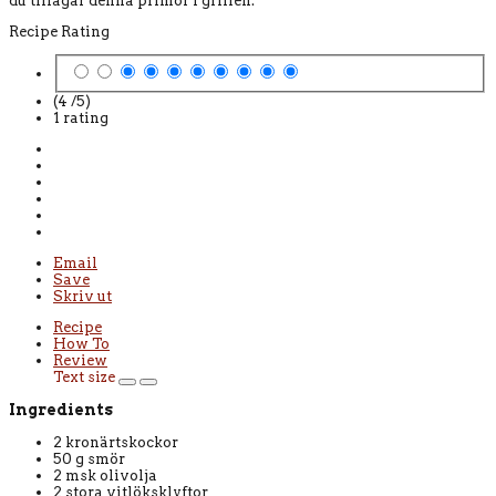
du tillagar denna primör i grillen.
Recipe Rating
(4 /
5
)
1
rating
Email
Save
Skriv ut
Recipe
How To
Review
Text size
Ingredients
2 kronärtskockor
50 g smör
2 msk olivolja
2 stora vitlöksklyftor