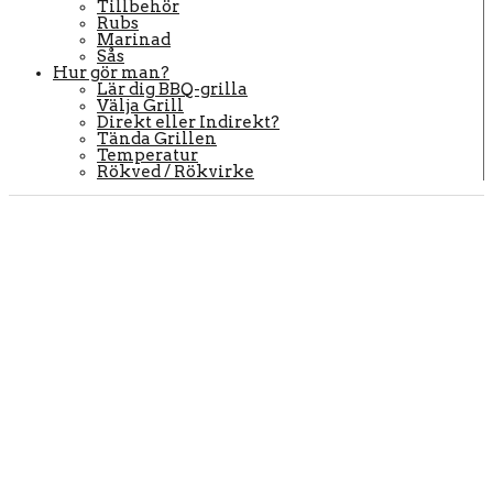
Tillbehör
Rubs
Marinad
Sås
Hur gör man?
Lär dig BBQ-grilla
Välja Grill
Direkt eller Indirekt?
Tända Grillen
Temperatur
Rökved / Rökvirke