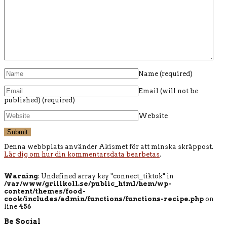
Name
(required)
Email (will not be
published)
(required)
Website
Denna webbplats använder Akismet för att minska skräppost.
Lär dig om hur din kommentarsdata bearbetas
.
Warning
: Undefined array key "connect_tiktok" in
/var/www/grillkoll.se/public_html/hem/wp-
content/themes/food-
cook/includes/admin/functions/functions-recipe.php
on
line
456
Be Social