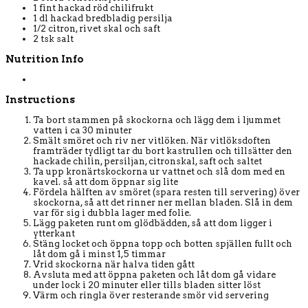
1 fint hackad röd chilifrukt
1 dl hackad bredbladig persilja
1/2 citron, rivet skal och saft
2 tsk salt
Nutrition Info
Instructions
Ta bort stammen på skockorna och lägg dem i ljummet
vatten i ca 30 minuter
Smält smöret och riv ner vitlöken. När vitlöksdoften
framträder tydligt tar du bort kastrullen och tillsätter den
hackade chilin, persiljan, citronskal, saft och saltet
Ta upp kronärtskockorna ur vattnet och slå dom med en
kavel. så att dom öppnar sig lite
Fördela hälften av smöret (spara resten till servering) över
skockorna, så att det rinner ner mellan bladen. Slå in dem
var för sig i dubbla lager med folie.
Lägg paketen runt om glödbädden, så att dom ligger i
ytterkant
Stäng locket och öppna topp och botten spjällen fullt och
låt dom gå i minst 1,5 timmar
Vrid skockorna när halva tiden gått
Avsluta med att öppna paketen och låt dom gå vidare
under lock i 20 minuter eller tills bladen sitter löst
Värm och ringla över resterande smör vid servering