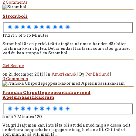
2 Comments
Stromboli
111271.3 of 5
15 Minutes
Stromboli är en perfekt rätt att göra när man har den där biten
julskinka kvar i kylen. Det är endast fantasin som sätter gränser
vad du kan stoppa i en Stromboli...
Get Recipe
on
21 december, 2013 |
In
Amerikansk
|
By
Per Ehrlund
|
0 Comments
Franska Chipotlepeppearkakor med
Apelsinbasilikakräm
5 of 5
7 Minutes
120
Vet, grillsajt men kan inte låta bli att dela med mig av dessa helt
underbara pepparkakor jag gjorde idag, lucia o allt. Chilinörd
som man är så vill man få...