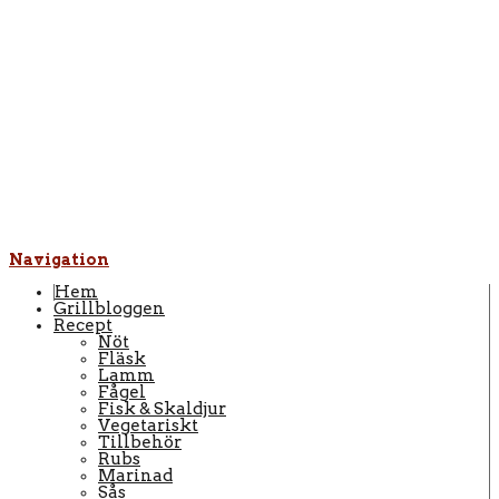
Navigation
Hem
Grillbloggen
Recept
Nöt
Fläsk
Lamm
Fågel
Fisk & Skaldjur
Vegetariskt
Tillbehör
Rubs
Marinad
Sås