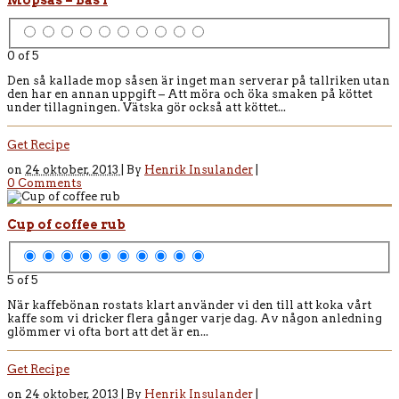
0 of 5
Den så kallade mop såsen är inget man serverar på tallriken utan
den har en annan uppgift – Att möra och öka smaken på köttet
under tillagningen. Vätska gör också att köttet...
Get Recipe
on
24 oktober, 2013 |
By
Henrik Insulander
|
0 Comments
Cup of coffee rub
5 of 5
När kaffebönan rostats klart använder vi den till att koka vårt
kaffe som vi dricker flera gånger varje dag. Av någon anledning
glömmer vi ofta bort att det är en...
Get Recipe
on
24 oktober, 2013 |
By
Henrik Insulander
|