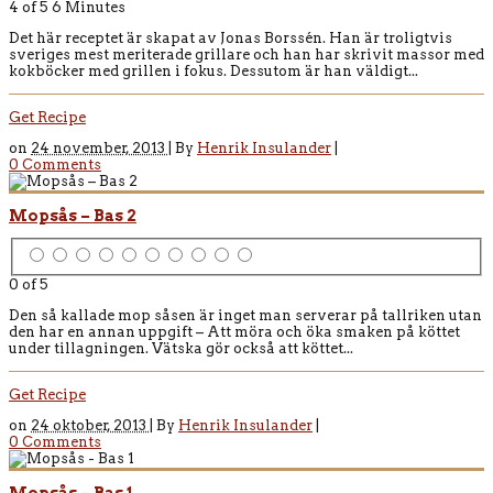
4 of 5
6 Minutes
Det här receptet är skapat av Jonas Borssén. Han är troligtvis
sveriges mest meriterade grillare och han har skrivit massor med
kokböcker med grillen i fokus. Dessutom är han väldigt...
Get Recipe
on
24 november, 2013 |
By
Henrik Insulander
|
0 Comments
Mopsås – Bas 2
0 of 5
Den så kallade mop såsen är inget man serverar på tallriken utan
den har en annan uppgift – Att möra och öka smaken på köttet
under tillagningen. Vätska gör också att köttet...
Get Recipe
on
24 oktober, 2013 |
By
Henrik Insulander
|
0 Comments
Mopsås – Bas 1