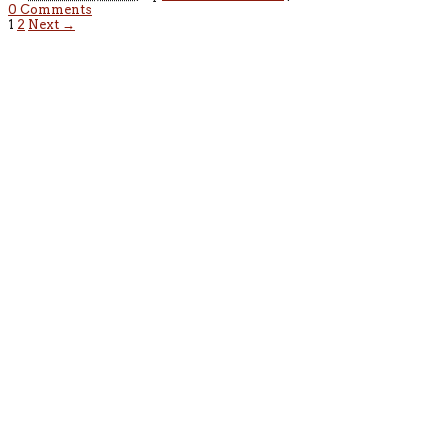
0 Comments
1
2
Next →