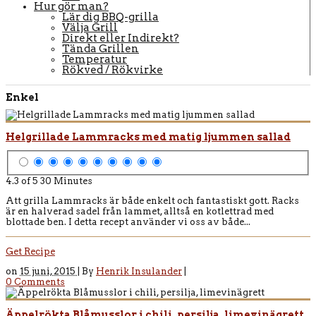
Hur gör man?
Lär dig BBQ-grilla
Välja Grill
Direkt eller Indirekt?
Tända Grillen
Temperatur
Rökved / Rökvirke
Enkel
Helgrillade Lammracks med matig ljummen sallad
4.3 of 5
30 Minutes
Att grilla Lammracks är både enkelt och fantastiskt gott. Racks
är en halverad sadel från lammet, alltså en kotlettrad med
blottade ben. I detta recept använder vi oss av både...
Get Recipe
on
15 juni, 2015 |
By
Henrik Insulander
|
0 Comments
Äppelrökta Blåmusslor i chili, persilja, limevinägrett