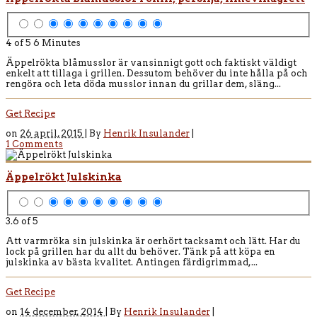
4 of 5
6 Minutes
Äppelrökta blåmusslor är vansinnigt gott och faktiskt väldigt
enkelt att tillaga i grillen. Dessutom behöver du inte hålla på och
rengöra och leta döda musslor innan du grillar dem, släng...
Get Recipe
on
26 april, 2015 |
By
Henrik Insulander
|
1 Comments
Äppelrökt Julskinka
3.6 of 5
Att varmröka sin julskinka är oerhört tacksamt och lätt. Har du
lock på grillen har du allt du behöver. Tänk på att köpa en
julskinka av bästa kvalitet. Antingen färdigrimmad,...
Get Recipe
on
14 december, 2014 |
By
Henrik Insulander
|