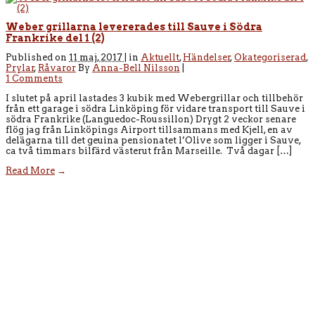
Weber grillarna levererades till Sauve i Södra
Frankrike del 1 (2)
Published on
11 maj, 2017 |
in
Aktuellt
,
Händelser
,
Okategoriserad
,
Prylar
,
Råvaror
By
Anna-Bell Nilsson
|
1 Comments
I slutet på april lastades 3 kubik med Webergrillar och tillbehör
från ett garage i södra Linköping för vidare transport till Sauve i
södra Frankrike (Languedoc-Roussillon) Drygt 2 veckor senare
flög jag från Linköpings Airport tillsammans med Kjell, en av
delägarna till det geuina pensionatet l’Olive som ligger i Sauve,
ca två timmars bilfärd västerut från Marseille. Två dagar […]
Read More
→