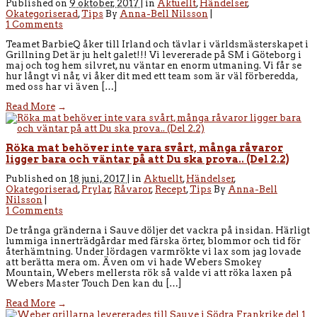
Published on
9 oktober, 2017 |
in
Aktuellt
,
Händelser
,
Okategoriserad
,
Tips
By
Anna-Bell Nilsson
|
1 Comments
Teamet BarbieQ åker till Irland och tävlar i världsmästerskapet i
Grillning Det är ju helt galet!!! Vi levererade på SM i Göteborg i
maj och tog hem silvret, nu väntar en enorm utmaning. Vi får se
hur långt vi når, vi åker dit med ett team som är väl förberedda,
med oss har vi även […]
Read More
→
Röka mat behöver inte vara svårt, många råvaror
ligger bara och väntar på att Du ska prova.. (Del 2.2)
Published on
18 juni, 2017 |
in
Aktuellt
,
Händelser
,
Okategoriserad
,
Prylar
,
Råvaror
,
Recept
,
Tips
By
Anna-Bell
Nilsson
|
1 Comments
De trånga gränderna i Sauve döljer det vackra på insidan. Härligt
lummiga innerträdgårdar med färska örter, blommor och tid för
återhämtning. Under lördagen varmrökte vi lax som jag lovade
att berätta mera om. Även om vi hade Webers Smokey
Mountain, Webers mellersta rök så valde vi att röka laxen på
Webers Master Touch Den kan du […]
Read More
→