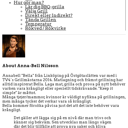
Hur gör man?
Lär dig BBQ-grilla
Välja Grill
Direkt eller Indirekt?
Tända Grillen
Temperatur
Rökved / Rökvirke
About Anna-Bell Nilsson
Annabell "Bella" från Linköping på Östgötaslätten var med i
TV4´s Grillmästarna 2014. Matlagning och främst grillning har
alltid inspirerat Bella. Laga mat, grilla och prova på nytt behöver
varken vara krångligt eller speciellt tidskrävande. "Keep it
simple" är måttot.
Många tjejer/mammor, kvinnor är väldigt nyfikna på grillningen,
men många tycker det verkar vara så krångligt.
Bella kommer försöka påvisa just det att det inte behöver vara
krångligt.
Det gäller att lägga sig på en nivå där man trivs och
känner sig bekväm. Sen utvecklas man längs vägen
där det blir tillfälle att prova nya saker och kliva