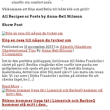
utanför sin comfort zone.
Välkommen att följa med Bella till både kök och grill!!
All Recipes or Posts by
Anna-Bell Nilsson
Show Post
Köp en resa till någon du tycker om
Published on
13 november, 2017 |
in
Aktuellt
,
Händelser
,
Okategoriserad
,
Tips
By
Anna-Bell Nilsson
|
0 Comments
Det är den perfekta julklappen, Grillresan till Södra Frankrike i
slutet på april. Besöka vingårdar eller varför inte packa ner
golfgrejerna och spela ett par rundor? Ta med din kompis,
make/maka, dotter/son eller följ med själv!! Läs mera om resan
här. Vi var nere i Södra Frankrike i mitten på oktober för att
checka läget, bo […]
Read More
→
Röken kommer ligga tät i Limerick och BarbieQ
kommer stå mitt i den..