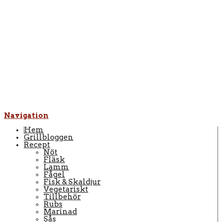
Navigation
Hem
Grillbloggen
Recept
Nöt
Fläsk
Lamm
Fågel
Fisk & Skaldjur
Vegetariskt
Tillbehör
Rubs
Marinad
Sås