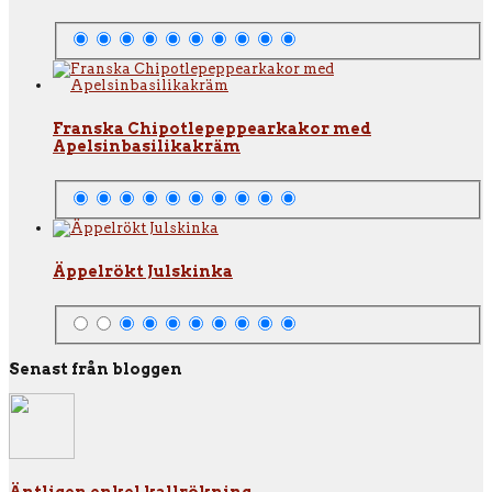
Franska Chipotlepeppearkakor med
Apelsinbasilikakräm
Äppelrökt Julskinka
Senast från bloggen
Äntligen enkel kallrökning