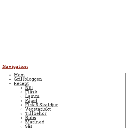
Navigation
Hem
Grillbloggen
Recept
Nöt
Fläsk
Lamm
Fågel
Fisk & Skaldjur
Vegetariskt
Tillbehör
Rubs
Marinad
Sås