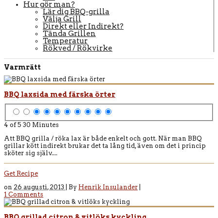
Hur gör man?
Lär dig BBQ-grilla
Välja Grill
Direkt eller Indirekt?
Tända Grillen
Temperatur
Rökved / Rökvirke
Varmrätt
BBQ laxsida med färska örter
4 of 5
30 Minutes
Att BBQ grilla / röka lax är både enkelt och gott. När man BBQ
grillar kött indirekt brukar det ta lång tid, även om det i princip
sköter sig själv....
Get Recipe
on
26 augusti, 2013 |
By
Henrik Insulander
|
1 Comments
BBQ grillad citron & vitlöks kyckling