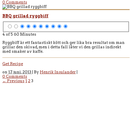
0 Comments
BBQ grillad ryggbiff
4 of 5
60 Minutes
Ryggbiff är ett fantastiskt kött och ger lika bra resultat om man
grillar den skivad, men i detta fall låter vi den grillas indirekt
med smaker av kaffe.
Get Recipe
on
17 juni, 2013 |
By
Henrik Insulander
|
0 Comments
← Previous
1
2
3