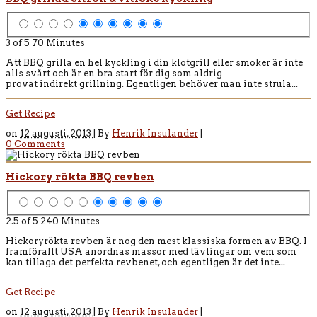
3 of 5
70 Minutes
Att BBQ grilla en hel kyckling i din klotgrill eller smoker är inte
alls svårt och är en bra start för dig som aldrig
provat indirekt grillning. Egentligen behöver man inte strula...
Get Recipe
on
12 augusti, 2013 |
By
Henrik Insulander
|
0 Comments
Hickory rökta BBQ revben
2.5 of 5
240 Minutes
Hickoryrökta revben är nog den mest klassiska formen av BBQ. I
framförallt USA anordnas massor med tävlingar om vem som
kan tillaga det perfekta revbenet, och egentligen är det inte...
Get Recipe
on
12 augusti, 2013 |
By
Henrik Insulander
|