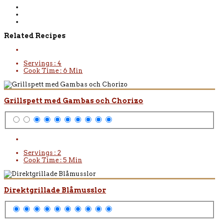
Related Recipes
Servings :
4
Cook Time :
6 Min
Grillspett med Gambas och Chorizo
Servings :
2
Cook Time :
5 Min
Direktgrillade Blåmusslor