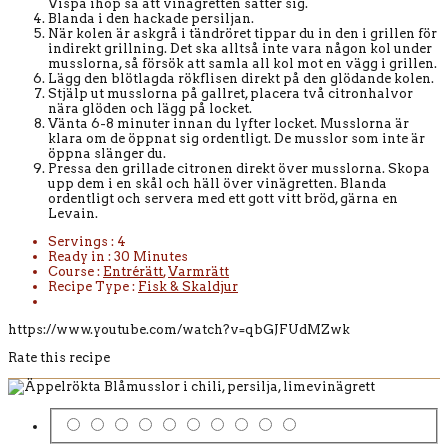
Vispa ihop så att vinägretten sätter sig.
Blanda i den hackade persiljan.
När kolen är askgrå i tändröret tippar du in den i grillen för
indirekt grillning. Det ska alltså inte vara någon kol under
musslorna, så försök att samla all kol mot en vägg i grillen.
Lägg den blötlagda rökflisen direkt på den glödande kolen.
Stjälp ut musslorna på gallret, placera två citronhalvor
nära glöden och lägg på locket.
Vänta 6-8 minuter innan du lyfter locket. Musslorna är
klara om de öppnat sig ordentligt. De musslor som inte är
öppna slänger du.
Pressa den grillade citronen direkt över musslorna. Skopa
upp dem i en skål och häll över vinägretten. Blanda
ordentligt och servera med ett gott vitt bröd, gärna en
Levain.
Servings :
4
Ready in :
30 Minutes
Course :
Entrérätt
,
Varmrätt
Recipe Type :
Fisk & Skaldjur
https://www.youtube.com/watch?v=qbGJFUdMZwk
Rate this recipe