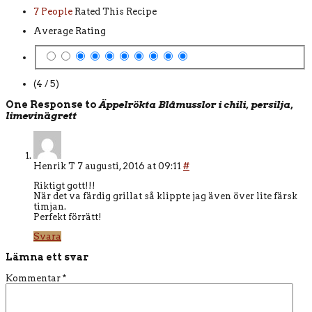
7 People
Rated This Recipe
Average Rating
(4 / 5)
One Response to
Äppelrökta Blåmusslor i chili, persilja,
limevinägrett
Henrik T
7 augusti, 2016 at 09:11
#
Riktigt gott!!!
När det va färdig grillat så klippte jag även över lite färsk
timjan.
Perfekt förrätt!
Svara
Lämna ett svar
Kommentar
*