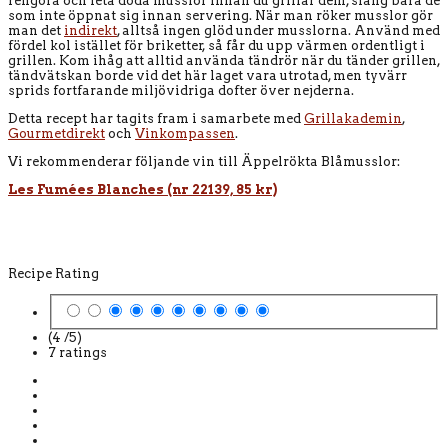
rengöra och leta döda musslor innan du grillar dem, släng bara de
som inte öppnat sig innan servering. När man röker musslor gör
man det
indirekt
, alltså ingen glöd under musslorna. Använd med
fördel kol istället för briketter, så får du upp värmen ordentligt i
grillen. Kom ihåg att alltid använda tändrör när du tänder grillen,
tändvätskan borde vid det här laget vara utrotad, men tyvärr
sprids fortfarande miljövidriga dofter över nejderna.
Detta recept har tagits fram i samarbete med
Grillakademin
,
Gourmetdirekt
och
Vinkompassen
.
Vi rekommenderar följande vin till Äppelrökta Blåmusslor:
Les Fumées Blanches (nr 22139, 85 kr)
Recipe Rating
(4 /
5
)
7
ratings