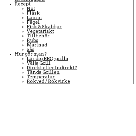
Recept
Nöt
Fläsk
Lamm
Fågel
Fisk & Skaldjur
Vegetariskt
Tillbehör
Rubs
Marinad
Sås
Hur gör man?
Lär dig BBQ-grilla
Välja Grill
Direkt eller Indirekt?
Tända Grillen
Temperatur
Rökved / Rökvirke