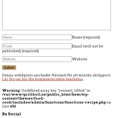
Name
(required)
Email (will not be
published)
(required)
Website
Denna webbplats använder Akismet för att minska skräppost.
Lär dig om hur din kommentarsdata bearbetas
.
Warning
: Undefined array key "connect_tiktok" in
/var/www/grillkoll.se/public_html/hem/wp-
content/themes/food-
cook/includes/admin/functions/functions-recipe.php
on
line
456
Be Social