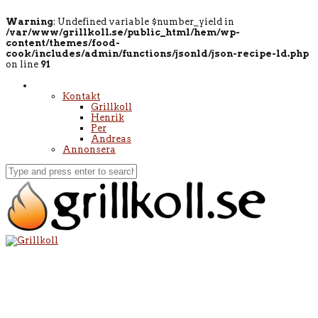
Warning
: Undefined variable $number_yield in
/var/www/grillkoll.se/public_html/hem/wp-
content/themes/food-
cook/includes/admin/functions/jsonld/json-recipe-ld.php
on line
91
Kontakt
Grillkoll
Henrik
Per
Andreas
Annonsera