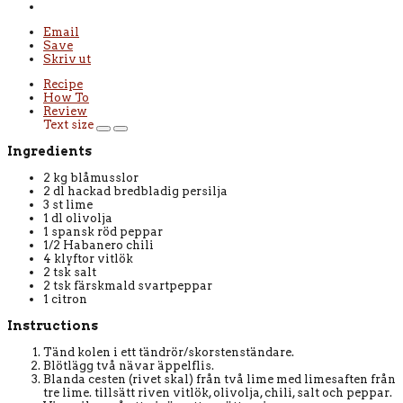
Email
Save
Skriv ut
Recipe
How To
Review
Text size
Ingredients
2 kg blåmusslor
2 dl hackad bredbladig persilja
3 st lime
1 dl olivolja
1 spansk röd peppar
1/2 Habanero chili
4 klyftor vitlök
2 tsk salt
2 tsk färskmald svartpeppar
1 citron
Instructions
Tänd kolen i ett tändrör/skorstenständare.
Blötlägg två nävar äppelflis.
Blanda cesten (rivet skal) från två lime med limesaften från
tre lime. tillsätt riven vitlök, olivolja, chili, salt och peppar.