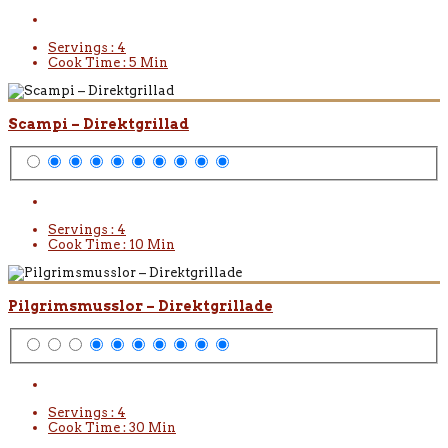
Servings :
4
Cook Time :
5 Min
Scampi – Direktgrillad
Servings :
4
Cook Time :
10 Min
Pilgrimsmusslor – Direktgrillade
Servings :
4
Cook Time :
30 Min