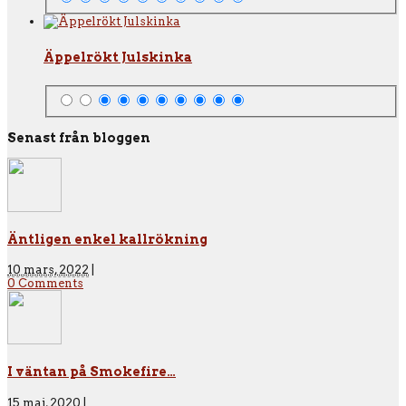
Äppelrökt Julskinka
Senast från bloggen
Äntligen enkel kallrökning
10 mars, 2022
|
0 Comments
I väntan på Smokefire…
15 maj, 2020
|