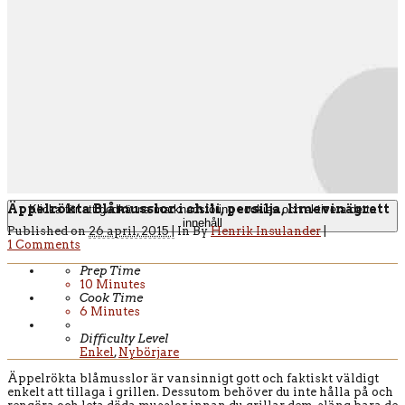
Äppelrökta Blåmusslor i chili, persilja, limevinägrett
Klicka för att godkänna marknadsföring cookies och aktivera detta
innehåll
Published on
26 april, 2015 |
In
By
Henrik Insulander
|
1 Comments
Prep Time
10
Minutes
Cook Time
6
Minutes
Difficulty Level
Enkel
,
Nybörjare
Äppelrökta blåmusslor är vansinnigt gott och faktiskt väldigt
enkelt att tillaga i grillen. Dessutom behöver du inte hålla på och