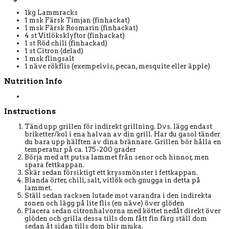
1kg Lammracks
1 msk Färsk Timjan (finhackat)
1 msk Färsk Rosmarin (finhackat)
4 st Vitlöksklyftor (finhackat)
1 st Röd chili (finhackad)
1 st Citron (delad)
1 msk flingsalt
1 näve rökflis (exempelvis, pecan, mesquite eller äpple)
Nutrition Info
Instructions
Tänd upp grillen för indirekt grillning. Dvs. lägg endast
briketter/kol i ena halvan av din grill. Har du gasol tänder
du bara upp hälften av dina brännare. Grillen bör hålla en
temperatur på ca. 175-200 grader
Börja med att putsa lammet från senor och hinnor, men
spara fettkappan.
Skär sedan försiktigt ett kryssmönster i fettkappan.
Blanda örter, chili, salt, vitlök och gnugga in detta på
lammet.
Ställ sedan racksen lutade mot varandra i den indirekta
zonen och lägg på lite flis (en näve) över glöden
Placera sedan citronhalvorna med köttet nedåt direkt över
glöden och grilla dessa tills dom fått fin färg ställ dom
sedan åt sidan tills dom blir mjuka.