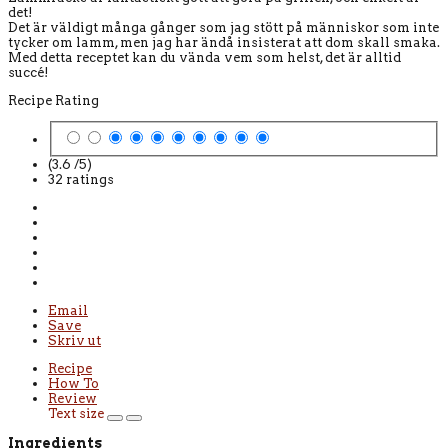
det!
Det är väldigt många gånger som jag stött på människor som inte
tycker om lamm, men jag har ändå insisterat att dom skall smaka.
Med detta receptet kan du vända vem som helst, det är alltid
succé!
Recipe Rating
(3.6 /
5
)
32
ratings
Email
Save
Skriv ut
Recipe
How To
Review
Text size
Ingredients