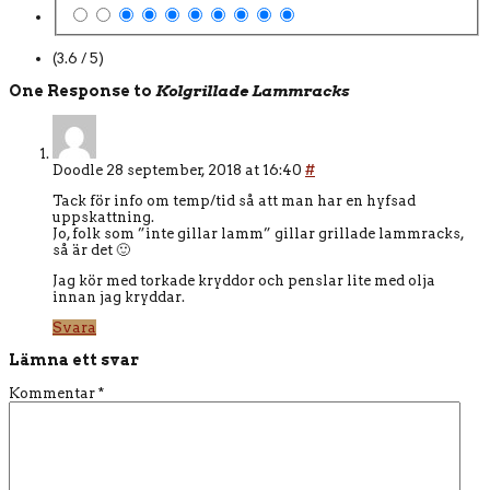
(3.6 / 5)
One Response to
Kolgrillade Lammracks
Doodle
28 september, 2018 at 16:40
#
Tack för info om temp/tid så att man har en hyfsad
uppskattning.
Jo, folk som ”inte gillar lamm” gillar grillade lammracks,
så är det 🙂
Jag kör med torkade kryddor och penslar lite med olja
innan jag kryddar.
Svara
Lämna ett svar
Kommentar
*