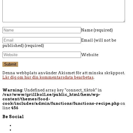
Name
(required)
Email (will not be
published)
(required)
Website
Denna webbplats använder Akismet för att minska skräppost.
Lär dig om hur din kommentarsdata bearbetas
.
Warning
: Undefined array key "connect_tiktok" in
/var/www/grillkoll.se/public_html/hem/wp-
content/themes/food-
cook/includes/admin/functions/functions-recipe.php
on
line
456
Be Social