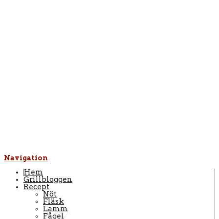
Navigation
Hem
Grillbloggen
Recept
Nöt
Fläsk
Lamm
Fågel