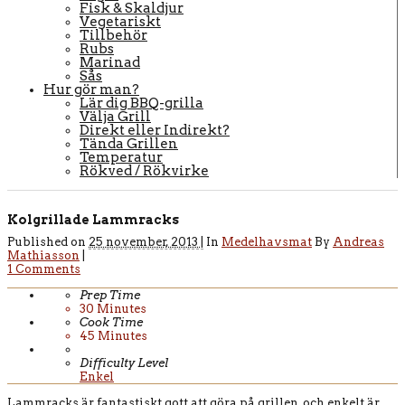
Fisk & Skaldjur
Vegetariskt
Tillbehör
Rubs
Marinad
Sås
Hur gör man?
Lär dig BBQ-grilla
Välja Grill
Direkt eller Indirekt?
Tända Grillen
Temperatur
Rökved / Rökvirke
Kolgrillade Lammracks
Published on
25 november, 2013 |
In
Medelhavsmat
By
Andreas
Mathiasson
|
1 Comments
Prep Time
30
Minutes
Cook Time
45
Minutes
Difficulty Level
Enkel
Lammracks är fantastiskt gott att göra på grillen, och enkelt är