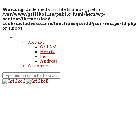
Warning
: Undefined variable $number_yield in
/var/www/grillkoll.se/public_html/hem/wp-
content/themes/food-
cook/includes/admin/functions/jsonld/json-recipe-ld.php
on line
91
Kontakt
Grillkoll
Henrik
Per
Andreas
Annonsera