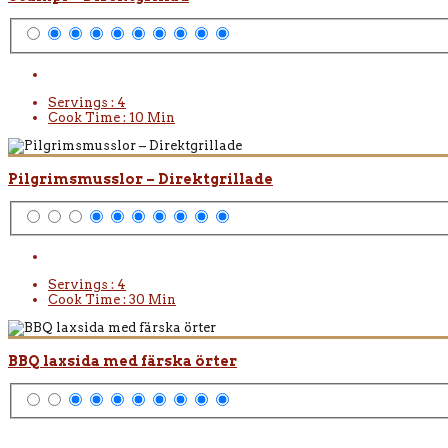
Servings :
4
Cook Time :
10 Min
Pilgrimsmusslor – Direktgrillade
Servings :
4
Cook Time :
30 Min
BBQ laxsida med färska örter