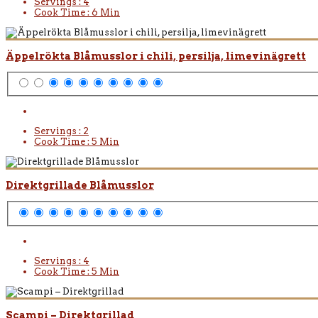
Servings :
4
Cook Time :
6 Min
Äppelrökta Blåmusslor i chili, persilja, limevinägrett
Servings :
2
Cook Time :
5 Min
Direktgrillade Blåmusslor
Servings :
4
Cook Time :
5 Min
Scampi – Direktgrillad