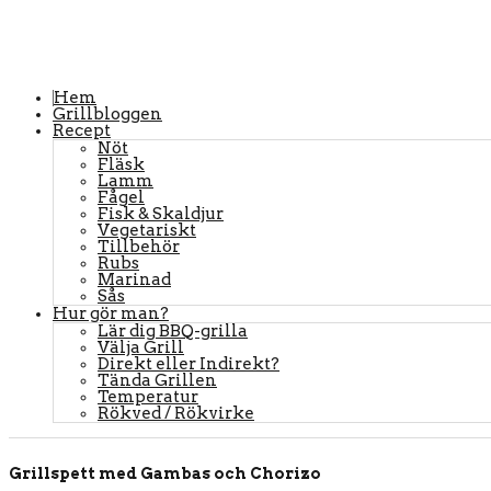
Hem
Grillbloggen
Recept
Nöt
Fläsk
Lamm
Fågel
Fisk & Skaldjur
Vegetariskt
Tillbehör
Rubs
Marinad
Sås
Hur gör man?
Lär dig BBQ-grilla
Välja Grill
Direkt eller Indirekt?
Tända Grillen
Temperatur
Rökved / Rökvirke
Grillspett med Gambas och Chorizo