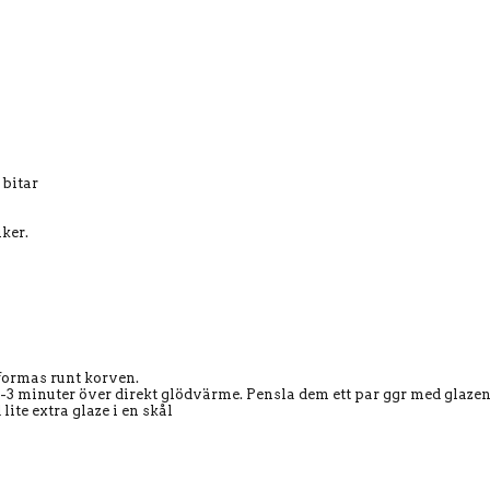
 bitar
ker.
 formas runt korven.
 2-3 minuter över direkt glödvärme. Pensla dem ett par ggr med glaze
ite extra glaze i en skål