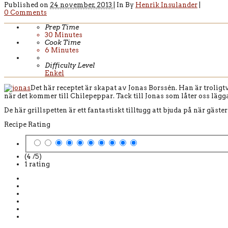
Published on
24 november, 2013 |
In
By
Henrik Insulander
|
0 Comments
Prep Time
30
Minutes
Cook Time
6
Minutes
Difficulty Level
Enkel
Det här receptet är skapat av Jonas Borssén. Han är trolig
när det kommer till Chilepeppar. Tack till Jonas som låter oss lägga
De här grillspetten är ett fantastiskt tilltugg att bjuda på när gäste
Recipe Rating
(4 /
5
)
1
rating