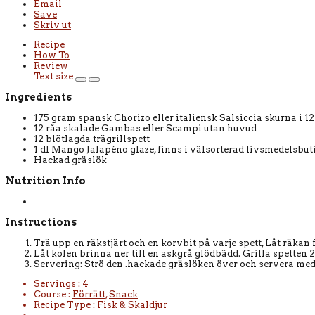
Email
Save
Skriv ut
Recipe
How To
Review
Text size
Ingredients
175 gram spansk Chorizo eller italiensk Salsiccia skurna i 12
12 råa skalade Gambas eller Scampi utan huvud
12 blötlagda trägrillspett
1 dl Mango Jalapéno glaze, finns i välsorterad livsmedelsbuti
Hackad gräslök
Nutrition Info
Instructions
Trä upp en räkstjärt och en korvbit på varje spett, Låt räkan
Låt kolen brinna ner till en askgrå glödbädd. Grilla spetten
Servering: Strö den .hackade gräslöken över och servera med l
Servings :
4
Course :
Förrätt
,
Snack
Recipe Type :
Fisk & Skaldjur